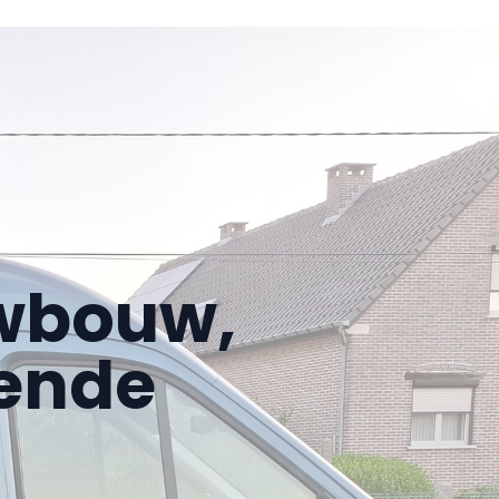
uwbouw,
gende