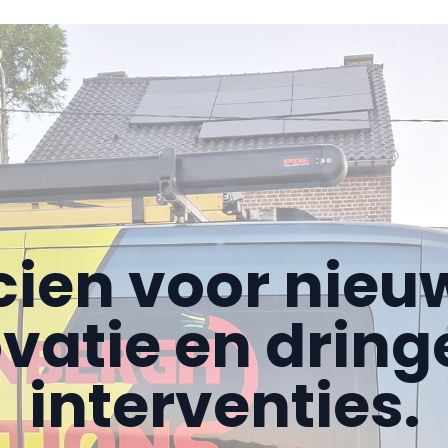
icien voor nie
vatie en drin
interventies.