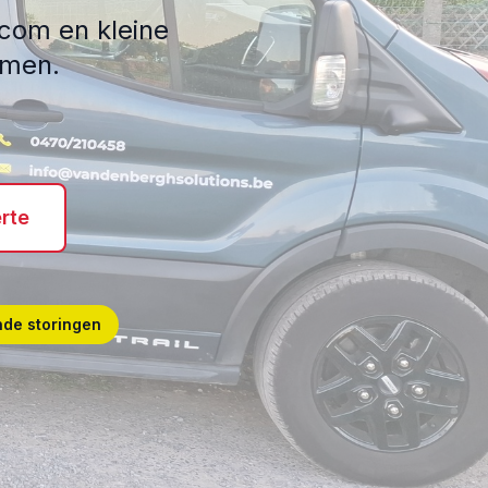
ecom en kleine
emen.
rte
nde storingen