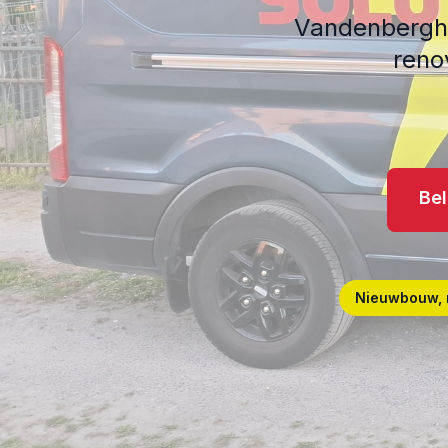
Vandenbergh S
reno
Bel
Nieuwbouw, 