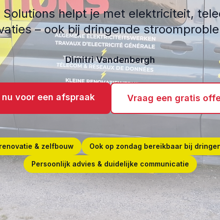
olutions helpt je met elektriciteit, tel
vaties – ook bij dringende stroomprobl
Dimitri Vandenbergh
 nu voor een afspraak
Vraag een gratis offe
renovatie & zelfbouw
Ook op zondag bereikbaar bij dringe
Persoonlijk advies & duidelijke communicatie